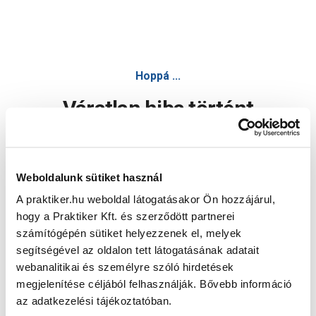
Hoppá ...
Váratlan hiba történt
Dolgozunk a hiba javításán. Egy kis türelmet kérünk.
Weboldalunk sütiket használ
A praktiker.hu weboldal látogatásakor Ön hozzájárul,
Oldal újratöltése
hogy a Praktiker Kft. és szerződött partnerei
számítógépén sütiket helyezzenek el, melyek
segítségével az oldalon tett látogatásának adatait
webanalitikai és személyre szóló hirdetések
megjelenítése céljából felhasználják. Bővebb információ
az adatkezelési tájékoztatóban.