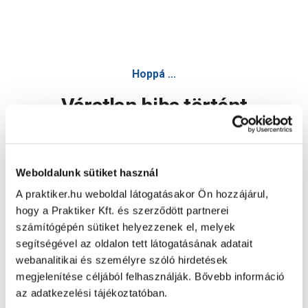
Hoppá ...
Váratlan hiba történt
Dolgozunk a hiba javításán. Egy kis türelmet kérünk.
Weboldalunk sütiket használ
A praktiker.hu weboldal látogatásakor Ön hozzájárul,
Oldal újratöltése
hogy a Praktiker Kft. és szerződött partnerei
számítógépén sütiket helyezzenek el, melyek
segítségével az oldalon tett látogatásának adatait
webanalitikai és személyre szóló hirdetések
megjelenítése céljából felhasználják. Bővebb információ
az adatkezelési tájékoztatóban.