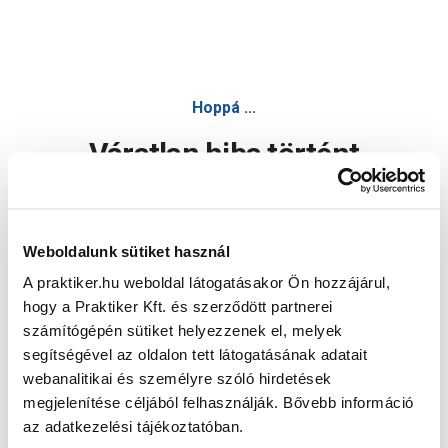
Hoppá ...
Váratlan hiba történt
Dolgozunk a hiba javításán. Egy kis türelmet kérünk.
Weboldalunk sütiket használ
A praktiker.hu weboldal látogatásakor Ön hozzájárul,
Oldal újratöltése
hogy a Praktiker Kft. és szerződött partnerei
számítógépén sütiket helyezzenek el, melyek
segítségével az oldalon tett látogatásának adatait
webanalitikai és személyre szóló hirdetések
megjelenítése céljából felhasználják. Bővebb információ
az adatkezelési tájékoztatóban.