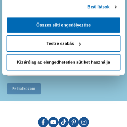
Beállítások
Ne maradj le semmiről! Iratkozz fel
hírlevelünkre
Összes süti engedélyezése
és merülj el kedvezményeink
tengerében!
Testre szabás
Kizárólag az elengedhetetlen sütiket használja
Feliratkozom