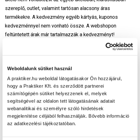
szereplő, outlet, valamint tartósan alacsony áras
termékekre. A kedvezmény egyéb kártyás, kuponos
kedvezménnyel nem vonható össze. A webshopon
feltüntetett árak már tartalmazzák a kedvezményt!
A készletek tájékoztató jellegűek!
A készletek
folyamatos online és áruházi értékesítése miatt a
webshopban látható készletek és a tényleges áruházi
Weboldalunk sütiket használ
készletek eltérhetnek egymástól, így előfordulhat, hogy a
webshopban már lefoglalt termék nem áll rendelkezésre
A praktiker.hu weboldal látogatásakor Ön hozzájárul,
hogy a Praktiker Kft. és szerződött partnerei
(például mert az áruházi értékesítés keretében eladásra
számítógépén sütiket helyezzenek el, melyek
került a termék utolsó darabja is). Ilyen esetben a termékre
segítségével az oldalon tett látogatásának adatait
vonatkozó megrendelésedet nem tudjuk teljesíteni,
webanalitikai és személyre szóló hirdetések
amelyről rövid időn belül tájékoztatunk, és a meg nem
megjelenítése céljából felhasználják. Bővebb információ
valósult online vásárlás esetlegesen általad már kifizetett
az adatkezelési tájékoztatóban.
ellenértékét visszatérítjük.