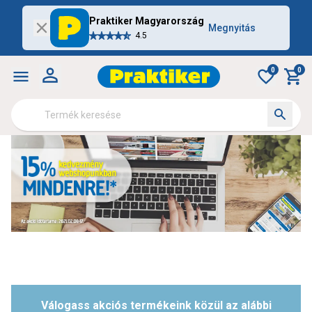
Praktiker Magyarország
Megnyitás
4.5
0
0
Válogass akciós termékeink közül az alábbi