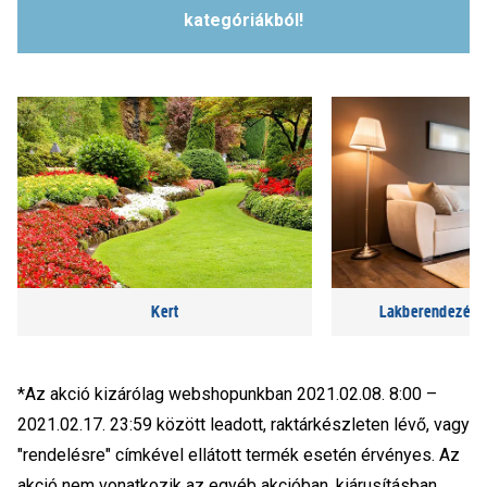
kategóriákból!
Kert
Lakberendezés, v
*Az akció kizárólag webshopunkban 2021.02.08. 8:00 –
2021.02.17. 23:59 között leadott, raktárkészleten lévő, vagy
"rendelésre" címkével ellátott termék esetén érvényes. Az
akció nem vonatkozik az egyéb akcióban, kiárusításban