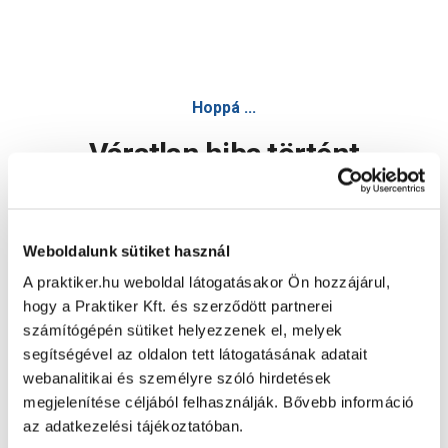
Hoppá ...
Váratlan hiba történt
Dolgozunk a hiba javításán. Egy kis türelmet kérünk.
Weboldalunk sütiket használ
A praktiker.hu weboldal látogatásakor Ön hozzájárul,
Oldal újratöltése
hogy a Praktiker Kft. és szerződött partnerei
számítógépén sütiket helyezzenek el, melyek
segítségével az oldalon tett látogatásának adatait
webanalitikai és személyre szóló hirdetések
megjelenítése céljából felhasználják. Bővebb információ
az adatkezelési tájékoztatóban.