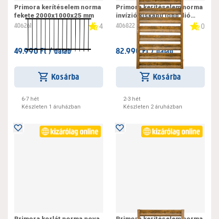
Primora kerítéselem norma
Primora kerítéselem norma
fekete 2000x1000x25 mm
invízió kiskapu jobb dió
1000x1500x30mm
406261
406822
4
0
49.990 Ft /
82.990 Ft /
darab
darab
Kosárba
Kosárba
6-7 hét
2-3 hét
Készleten 1 áruházban
Készleten 2 áruházban
Primora korlát norma nova
Primora kerítéselem norma