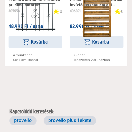
pr. sima antarcit
invízió kiskapu bal dió
1000x1200x25mm
1000x1500x30mm
405956
406821
0
0
48.990 Ft /
82.990 Ft /
darab
darab
Kosárba
Kosárba
4 munkanap
6-7 hét
Csak szállítással
Készleten 2 áruházban
Kapcsolódó keresések:
provello
provello plus fekete