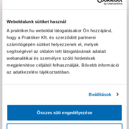
Primora kerítéselem norma
Primora kerítéselem norma
Weboldalunk sütiket használ
invízió betét dió
betét horganyzott antarcit
2000x1000x25mm
2000x1000x25mm
405969
406259
0
0
A praktiker.hu weboldal látogatásakor Ön hozzájárul,
hogy a Praktiker Kft. és szerződött partnerei
85.990 Ft /
53.990 Ft /
darab
darab
számítógépén sütiket helyezzenek el, melyek
segítségével az oldalon tett látogatásának adatait
Kosárba
Kosárba
webanalitikai és személyre szóló hirdetések
megjelenítése céljából felhasználják. Bővebb információ
6-7 hét
4 munkanap
az adatkezelési tájékoztatóban.
Csak szállítással
Csak szállítással
AKCIÓ
AKCIÓ
Beállítások
- 20%
- 15%
Összes süti engedélyezése