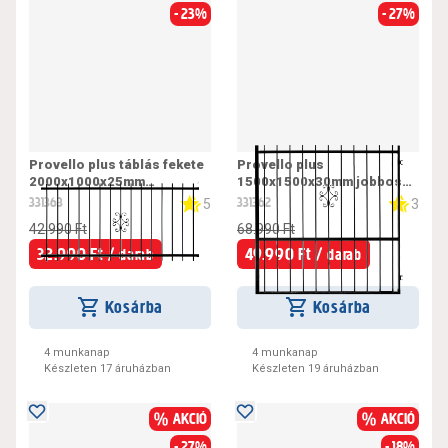
- 23%
- 27%
Provello plus táblás fekete
Provello plus
2000x1000x25mm
1500x1500x30mm jobbos
kerítéselem
fekete nagykapu
331363
331362
5
3
42.990 Ft
68.990 Ft
32.990 Ft /
49.990 Ft /
darab
darab
Kosárba
Kosárba
4 munkanap
4 munkanap
Készleten 17 áruházban
Készleten 19 áruházban
AKCIÓ
AKCIÓ
- 27%
- 18%