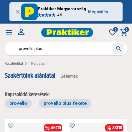
Praktiker Magyarország
Megnyitás
4.5
0
0
Kezdőoldal
Keresés
Szakértőink ajánlatai
24 termék
Kapcsolódó keresések:
provello
provello plus fekete
AKCIÓ
AKCIÓ