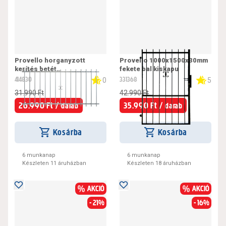
Provello horganyzott
Provello 1000x1500x30mm
kerítés betét
fekete bal kiskapu
2000x1000x25mm
414830
331368
0
5
31.990 Ft
42.990 Ft
26.990 Ft /
35.990 Ft /
darab
darab
Kosárba
Kosárba
6 munkanap
6 munkanap
Készleten 11 áruházban
Készleten 18 áruházban
AKCIÓ
AKCIÓ
- 21%
- 16%