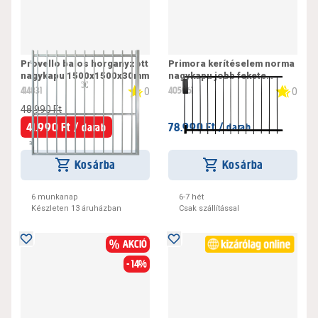
Provello balos horganyzott
Primora kerítéselem norma
nagykapu 1500x1500x30mm
nagykapu jobb fekete
1630x1680x30mm
414831
405961
0
0
48.990 Ft
41.990 Ft /
78.990 Ft /
darab
darab
Kosárba
Kosárba
6 munkanap
6-7 hét
Készleten 13 áruházban
Csak szállítással
AKCIÓ
- 14%