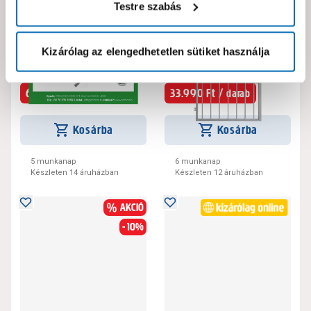
Testre szabás
Primora provello betét
Provello balos horganyzott
tartozékszett horganyzott
kiskapu 1000x1500x30mm
Kizárólag az elengedhetetlen sütiket használja
414763
414829
0
0
8.799 Ft
39.990 Ft
6.999 Ft /
33.990 Ft /
darab
darab
Kosárba
Kosárba
5 munkanap
6 munkanap
Készleten 14 áruházban
Készleten 12 áruházban
AKCIÓ
- 10%