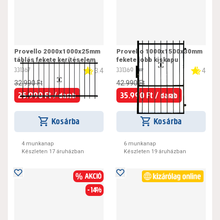
Provello 2000x1000x25mm
Provello 1000x1500x30mm
táblás fekete kerítéselem
fekete jobb kiskapu
331367
331369
3.4
4
32.990 Ft
42.990 Ft
25.990 Ft /
35.990 Ft /
darab
darab
Kosárba
Kosárba
4 munkanap
6 munkanap
Készleten 17 áruházban
Készleten 19 áruházban
AKCIÓ
- 14%