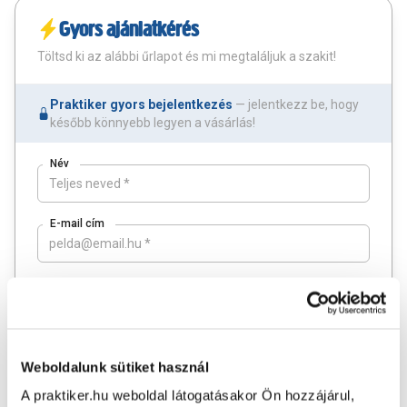
Gyors ajánlatkérés
Töltsd ki az alábbi űrlapot és mi megtaláljuk a szakit!
Praktiker gyors bejelentkezés
— jelentkezz be, hogy
később könnyebb legyen a vásárlás!
Név
E-mail cím
*
Település
Mobil szám
Weboldalunk sütiket használ
A praktiker.hu weboldal látogatásakor Ön hozzájárul,
Szakterület