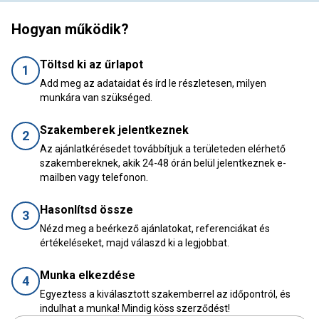
Hogyan működik?
Töltsd ki az űrlapot
1
Add meg az adataidat és írd le részletesen, milyen
munkára van szükséged.
Szakemberek jelentkeznek
2
Az ajánlatkérésedet továbbítjuk a területeden elérhető
szakembereknek, akik 24-48 órán belül jelentkeznek e-
mailben vagy telefonon.
Hasonlítsd össze
3
Nézd meg a beérkező ajánlatokat, referenciákat és
értékeléseket, majd válaszd ki a legjobbat.
Munka elkezdése
4
Egyeztess a kiválasztott szakemberrel az időpontról, és
indulhat a munka! Mindig köss szerződést!