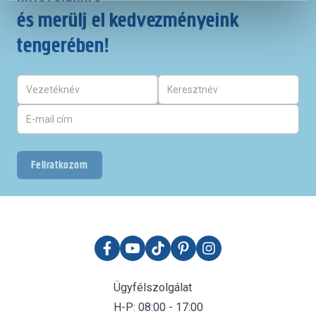
és merülj el kedvezményeink
tengerében!
Feliratkozom
Ügyfélszolgálat
H-P: 08:00 - 17:00