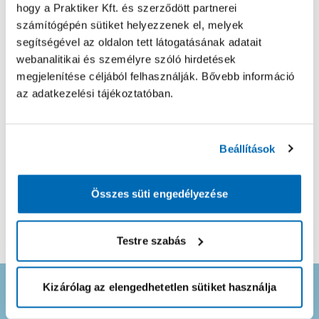
hogy a Praktiker Kft. és szerződött partnerei
Napelemszerelő
számítógépén sütiket helyezzenek el, melyek
segítségével az oldalon tett látogatásának adatait
Feladat leírása
webanalitikai és személyre szóló hirdetések
megjelenítése céljából felhasználják. Bővebb információ
az adatkezelési tájékoztatóban.
* Elfogadom az
Általános Szerződési Feltételeket
és az
Adatvédelmi Tájékoztatót
.
Ezzel létrejön a JóSzaki fiókod, ahol a jelentkező
Beállítások
szakembereket követni tudod és egyéb hasznos
információkat találsz.
Összes süti engedélyezése
Ajánlat kérés küldése
Testre szabás
Kizárólag az elengedhetetlen sütiket használja
Ne maradj le semmiről! Iratkozz fel
hírlevelünkre