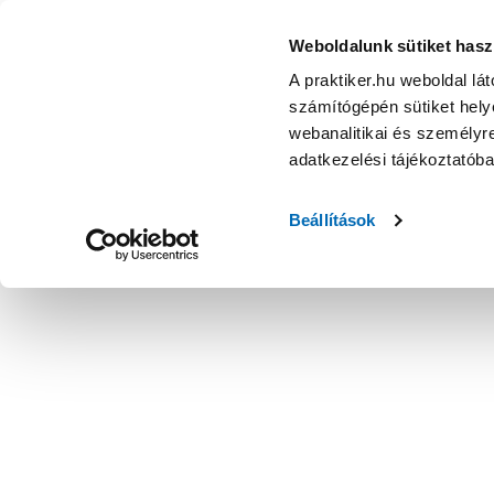
Weboldalunk sütiket hasz
A praktiker.hu weboldal lá
számítógépén sütiket helye
webanalitikai és személyre
adatkezelési tájékoztatób
Beállítások