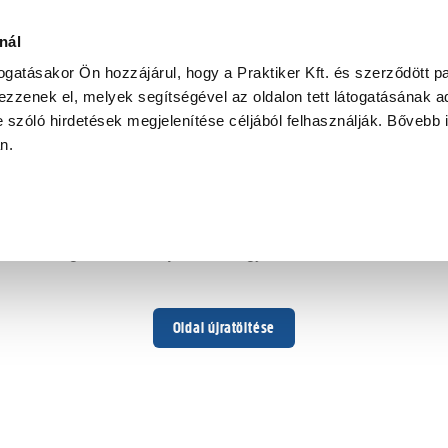
nál
togatásakor Ön hozzájárul, hogy a Praktiker Kft. és szerződött pa
zzenek el, melyek segítségével az oldalon tett látogatásának ad
 szóló hirdetések megjelenítése céljából felhasználják. Bővebb 
Hoppá ...
an.
Váratlan hiba történt
Dolgozunk a hiba javításán. Egy kis türelmet kérünk.
Oldal újratöltése