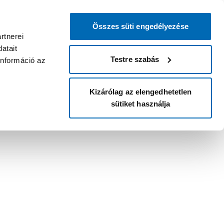
Összes süti engedélyezése
rtnerei
atait
Testre szabás
információ az
Kizárólag az elengedhetetlen
sütiket használja