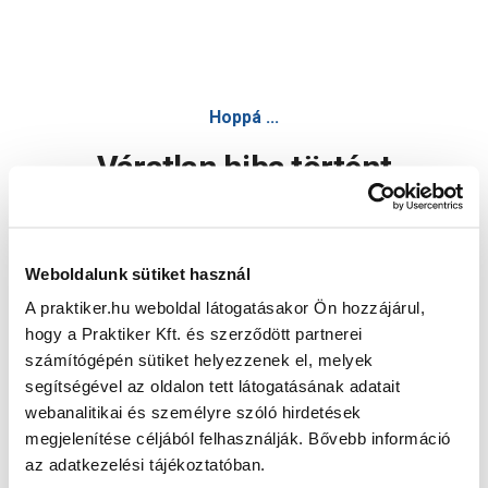
Hoppá ...
Váratlan hiba történt
Dolgozunk a hiba javításán. Egy kis türelmet kérünk.
Weboldalunk sütiket használ
A praktiker.hu weboldal látogatásakor Ön hozzájárul,
Oldal újratöltése
hogy a Praktiker Kft. és szerződött partnerei
számítógépén sütiket helyezzenek el, melyek
segítségével az oldalon tett látogatásának adatait
webanalitikai és személyre szóló hirdetések
megjelenítése céljából felhasználják. Bővebb információ
az adatkezelési tájékoztatóban.