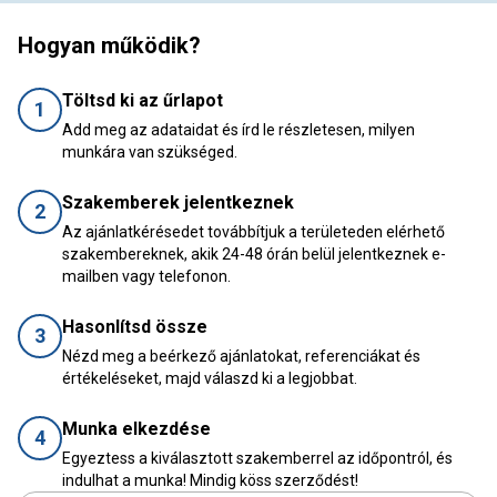
Hogyan működik?
Töltsd ki az űrlapot
1
Add meg az adataidat és írd le részletesen, milyen
munkára van szükséged.
Szakemberek jelentkeznek
2
Az ajánlatkérésedet továbbítjuk a területeden elérhető
szakembereknek, akik 24-48 órán belül jelentkeznek e-
mailben vagy telefonon.
Hasonlítsd össze
3
Nézd meg a beérkező ajánlatokat, referenciákat és
értékeléseket, majd válaszd ki a legjobbat.
Munka elkezdése
4
Egyeztess a kiválasztott szakemberrel az időpontról, és
indulhat a munka! Mindig köss szerződést!