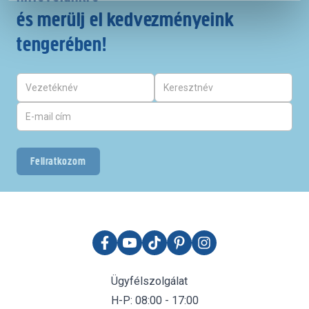
és merülj el kedvezményeink
tengerében!
Feliratkozom
Ügyfélszolgálat
H-P: 08:00 - 17:00