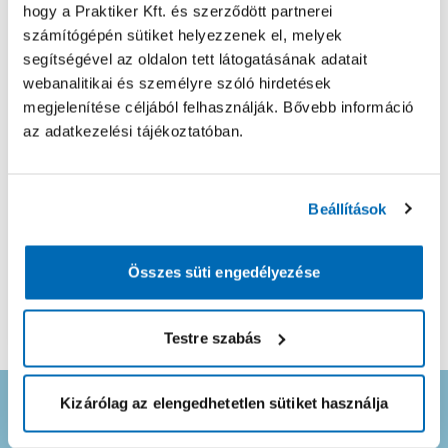
hogy a Praktiker Kft. és szerződött partnerei
Fűtésszerelés
számítógépén sütiket helyezzenek el, melyek
segítségével az oldalon tett látogatásának adatait
Feladat leírása
webanalitikai és személyre szóló hirdetések
megjelenítése céljából felhasználják. Bővebb információ
az adatkezelési tájékoztatóban.
* Elfogadom az
Általános Szerződési Feltételeket
és az
Adatvédelmi Tájékoztatót
.
Ezzel létrejön a JóSzaki fiókod, ahol a jelentkező
Beállítások
szakembereket követni tudod és egyéb hasznos
információkat találsz.
Összes süti engedélyezése
Ajánlat kérés küldése
Testre szabás
Kizárólag az elengedhetetlen sütiket használja
Ne maradj le semmiről! Iratkozz fel
hírlevelünkre