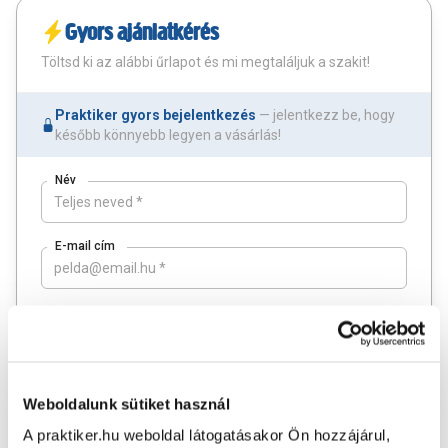
Gyors ajánlatkérés
Töltsd ki az alábbi űrlapot és mi megtaláljuk a szakit!
Praktiker gyors bejelentkezés
— jelentkezz be, hogy
később könnyebb legyen a vásárlás!
Név
E-mail cím
*
Település
Mobil szám
Weboldalunk sütiket használ
A praktiker.hu weboldal látogatásakor Ön hozzájárul,
Szakterület