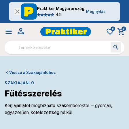
Praktiker Magyarország
Megnyitás
4.5
0
0
Vissza a Szakiajánlóhoz
SZAKIAJÁNLÓ
Fűtésszerelés
Kérj ajánlatot megbízható szakemberektől — gyorsan,
egyszerűen, kötelezettség nélkül.