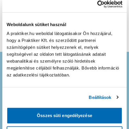
Weboldalunk sütiket használ
A praktiker.hu weboldal látogatásakor Ön hozzájárul,
hogy a Praktiker Kft. és szerződött partnerei
számítógépén sütiket helyezzenek el, melyek
segítségével az oldalon tett látogatásának adatait
webanalitikai és személyre szóló hirdetések
Ne maradj le semmiről! Iratkozz fel
megjelenítése céljából felhasználják. Bővebb információ
hírlevelünkre
az adatkezelési tájékoztatóban.
és merülj el kedvezményeink
tengerében!
Beállítások
Összes süti engedélyezése