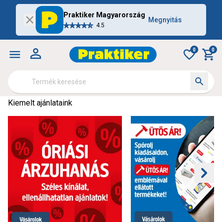
Praktiker Magyarország
Megnyitás
4.5
0
0
Kiemelt ajánlataink