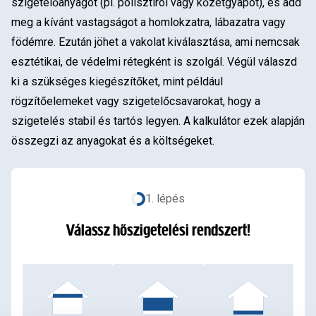
szigetelőanyagot (pl. polisztirol vagy kőzetgyapot), és add
meg a kívánt vastagságot a homlokzatra, lábazatra vagy
födémre. Ezután jöhet a vakolat kiválasztása, ami nemcsak
esztétikai, de védelmi rétegként is szolgál. Végül válaszd
ki a szükséges kiegészítőket, mint például
rögzítőelemeket vagy szigetelőcsavarokat, hogy a
szigetelés stabil és tartós legyen. A kalkulátor ezek alapján
összegzi az anyagokat és a költségeket.
1
. lépés
Válassz hőszigetelési rendszert!