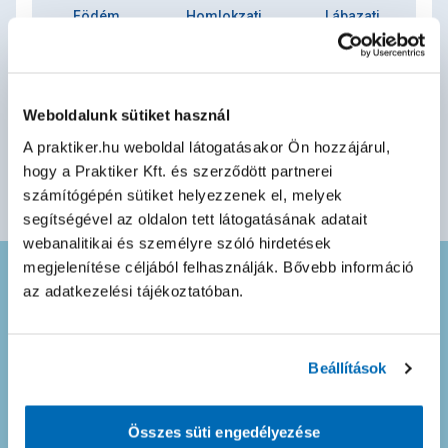
Födém
Homlokzati
Lábazati
szigetelés
szigetelés
szigetelés
Weboldalunk sütiket használ
A praktiker.hu weboldal látogatásakor Ön hozzájárul,
Tovább
hogy a Praktiker Kft. és szerződött partnerei
számítógépén sütiket helyezzenek el, melyek
segítségével az oldalon tett látogatásának adatait
webanalitikai és személyre szóló hirdetések
megjelenítése céljából felhasználják. Bővebb információ
Ne maradj le semmiről! Iratkozz fel
az adatkezelési tájékoztatóban.
hírlevelünkre
és merülj el kedvezményeink
Beállítások
tengerében!
Összes süti engedélyezése