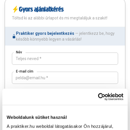
Gyors ajánlatkérés
Töltsd ki az alábbi űrlapot és mi megtaláljuk a szakit!
Praktiker gyors bejelentkezés
— jelentkezz be, hogy
később könnyebb legyen a vásárlás!
Név
E-mail cím
*
Település
Mobil szám
Weboldalunk sütiket használ
A praktiker.hu weboldal látogatásakor Ön hozzájárul,
Szakterület