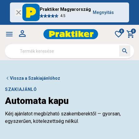
Praktiker Magyarország
Megnyitás
4.5
0
0
Vissza a Szakiajánlóhoz
SZAKIAJÁNLÓ
Automata kapu
Kérj ajánlatot megbízható szakemberektől — gyorsan,
egyszerűen, kötelezettség nélkül.