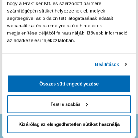
hogy a Praktiker Kft. és szerződött partnerei
Automata kapu
számítógépén sütiket helyezzenek el, melyek
segítségével az oldalon tett látogatásának adatait
Feladat leírása
webanalitikai és személyre szóló hirdetések
megjelenítése céljából felhasználják. Bővebb információ
az adatkezelési tájékoztatóban.
* Elfogadom az
Általános Szerződési Feltételeket
és az
Adatvédelmi Tájékoztatót
.
Ezzel létrejön a JóSzaki fiókod, ahol a jelentkező
Beállítások
szakembereket követni tudod és egyéb hasznos
információkat találsz.
Összes süti engedélyezése
Ajánlat kérés küldése
Testre szabás
Kizárólag az elengedhetetlen sütiket használja
Ne maradj le semmiről! Iratkozz fel
hírlevelünkre