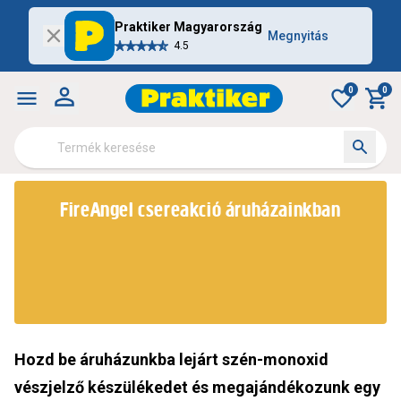
Praktiker Magyarország
Megnyitás
4.5
0
0
FireAngel csereakció áruházainkban
Hozd be áruházunkba lejárt szén-monoxid
vészjelző készülékedet és megajándékozunk egy