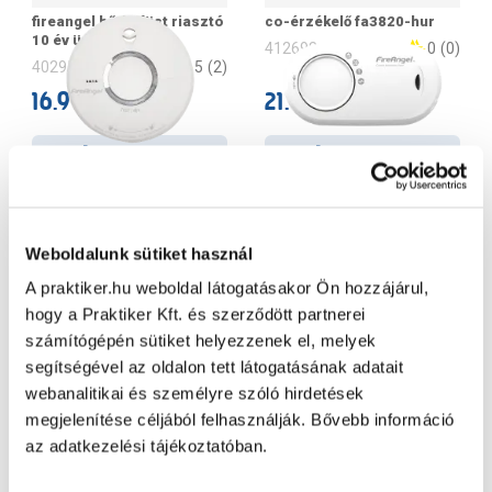
fireangel hő és füst riasztó
co-érzékelő fa3820-hur
10 év üzem
0
(
0
)
412698
5
(
2
)
402958
16.990 Ft
21.990 Ft
/ darab
/ darab
Kosárba
Kosárba
Szállítás:
2 munkanap
Szállítás:
2 munkanap
Készleten 19 áruházban
Készleten 23 áruházban
Weboldalunk sütiket használ
A praktiker.hu weboldal látogatásakor Ön hozzájárul,
hogy a Praktiker Kft. és szerződött partnerei
számítógépén sütiket helyezzenek el, melyek
segítségével az oldalon tett látogatásának adatait
webanalitikai és személyre szóló hirdetések
megjelenítése céljából felhasználják. Bővebb információ
az adatkezelési tájékoztatóban.
fireangel co és füst riasztó