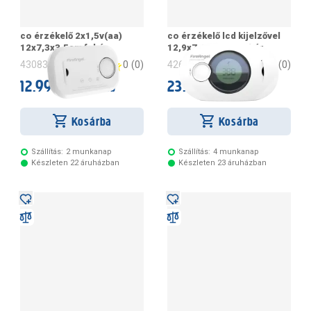
Gondoskodj családod biztonságáról, ne kockáztass, mi
segítünk, hogy elérhető legyen számodra is a biztonság!
co érzékelő 2x1,5v(aa)
co érzékelő lcd kijelzővel
12x7,3x3,5cm fehér
12,9x7,6x3,1cm fehér
0
(
0
)
0
(
0
)
430836
426745
12.990 Ft
23.990 Ft
/ darab
/ darab
Kosárba
Kosárba
Szállítás:
2 munkanap
Szállítás:
4 munkanap
Készleten 22 áruházban
Készleten 23 áruházban