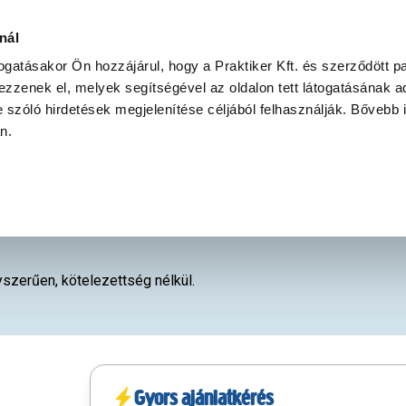
Ke
nál
togatásakor Ön hozzájárul, hogy a Praktiker Kft. és szerződött pa
zzenek el, melyek segítségével az oldalon tett látogatásának ad
Praktiker Professional
Szakiajánló
Ügyintézés és Információ
 szóló hirdetések megjelenítése céljából felhasználják. Bővebb 
an.
szerűen, kötelezettség nélkül.
Gyors ajánlatkérés