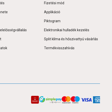
tés
Fizetési mód
énete
Applikáció
Piktogram
elelősségvállalás
Elektronikai hulladék kezelés
t
Split klíma és hőszivattyú vásárlás
latok
Termékvisszahívás