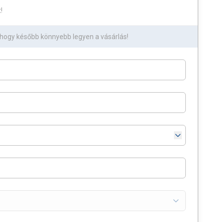
!
 hogy később könnyebb legyen a vásárlás!