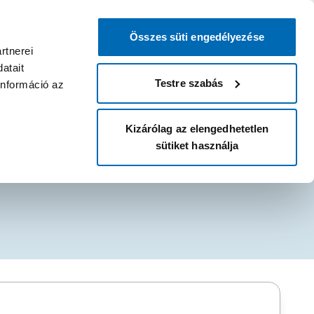
0
0
dvenc áruházam
:
Miért érdemes
Kérlek válassz
bejelentkezni?
Összes süti engedélyezése
Belépés
Listáim
Kosár
rtnerei
atait
Legyél Praktiker Plusz tag!
Áruházak és szolgáltatások
Karrier
Testre szabás
információ az
Kizárólag az elengedhetetlen
sütiket használja