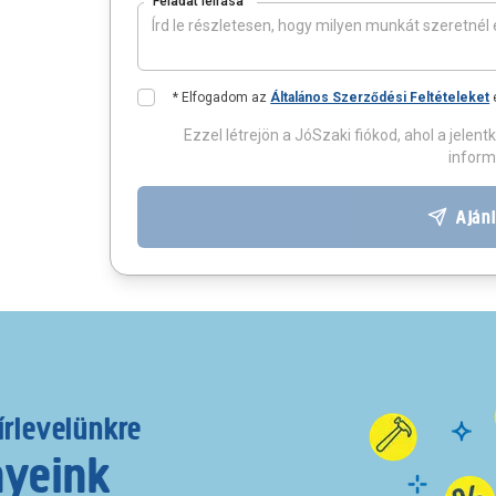
Feladat leírása
* Elfogadom az
Általános Szerződési Feltételeket
Ezzel létrejön a JóSzaki fiókod, ahol a jel
inform
Ajánl
írlevelünkre
nyeink