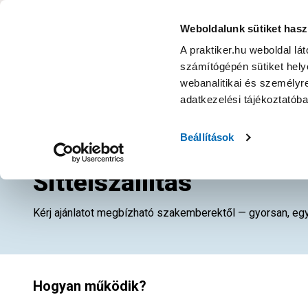
KATEGÓRIÁK
Weboldalunk sütiket hasz
A praktiker.hu weboldal lá
számítógépén sütiket helye
Ajánlatok
Márkanagykövet
Nyereményjáték
webanalitikai és személyre
adatkezelési tájékoztatób
Vissza a Szakiajánlóhoz
Beállítások
SZAKIAJÁNLÓ
Sittelszállítás
Kérj ajánlatot megbízható szakemberektől — gyorsan, egy
Hogyan működik?