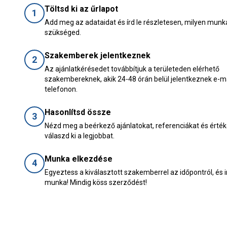
Töltsd ki az űrlapot
1
Add meg az adataidat és írd le részletesen, milyen munk
szükséged.
Szakemberek jelentkeznek
2
Az ajánlatkérésedet továbbítjuk a területeden elérhető
szakembereknek, akik 24-48 órán belül jelentkeznek e-m
telefonon.
Hasonlítsd össze
3
Nézd meg a beérkező ajánlatokat, referenciákat és érték
válaszd ki a legjobbat.
Munka elkezdése
4
Egyeztess a kiválasztott szakemberrel az időpontról, és 
munka! Mindig köss szerződést!