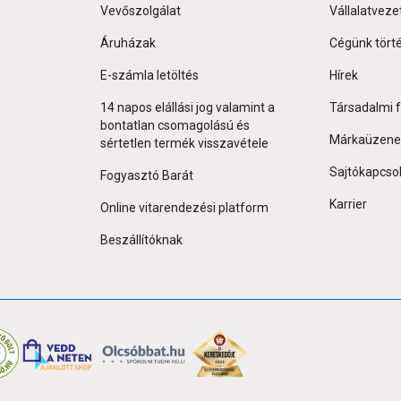
Vevőszolgálat
Vállalatveze
Áruházak
Cégünk tört
E-számla letöltés
Hírek
14 napos elállási jog valamint a
Társadalmi f
bontatlan csomagolású és
Márkaüzene
sértetlen termék visszavétele
Sajtókapcso
Fogyasztó Barát
Karrier
Online vitarendezési platform
Beszállítóknak