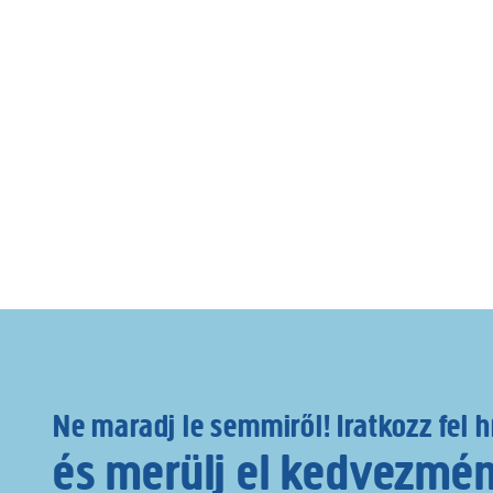
Ne maradj le semmiről! Iratkozz fel h
és merülj el kedvezmé