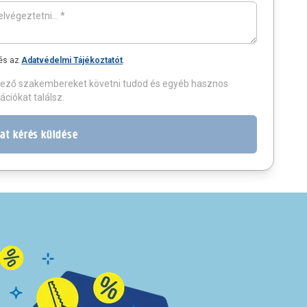
és az
Adatvédelmi Tájékoztatót
.
entkező szakembereket követni tudod és egyéb hasznos
ációkat találsz.
at kérés küldése