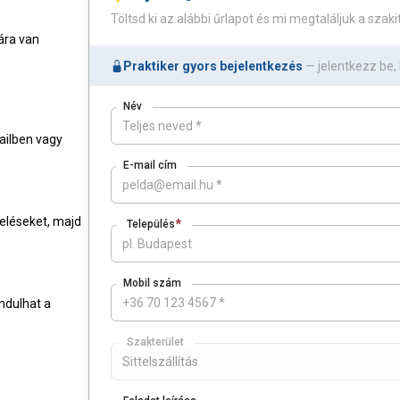
Töltsd ki az alábbi űrlapot és mi megtaláljuk a szakit
ára van
Praktiker gyors bejelentkezés
— jelentkezz be,
Név
ailben vagy
E-mail cím
eléseket, majd
*
Település
Mobil szám
indulhat a
Szakterület
Sittelszállítás