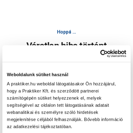
Hoppá ...
Váratlan hiba történt
Dolgozunk a hiba javításán. Egy kis türelmet kérünk.
Weboldalunk sütiket használ
A praktiker.hu weboldal látogatásakor Ön hozzájárul,
Oldal újratöltése
hogy a Praktiker Kft. és szerződött partnerei
számítógépén sütiket helyezzenek el, melyek
segítségével az oldalon tett látogatásának adatait
webanalitikai és személyre szóló hirdetések
megjelenítése céljából felhasználják. Bővebb információ
az adatkezelési tájékoztatóban.