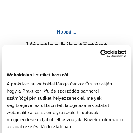
Hoppá ...
Váratlan hiba történt
Dolgozunk a hiba javításán. Egy kis türelmet kérünk.
Weboldalunk sütiket használ
A praktiker.hu weboldal látogatásakor Ön hozzájárul,
Oldal újratöltése
hogy a Praktiker Kft. és szerződött partnerei
számítógépén sütiket helyezzenek el, melyek
segítségével az oldalon tett látogatásának adatait
webanalitikai és személyre szóló hirdetések
megjelenítése céljából felhasználják. Bővebb információ
az adatkezelési tájékoztatóban.