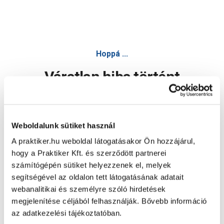
Poli-Farbe magnat beltéri kerámiafesték teszter természet
Hoppá ...
Váratlan hiba történt
Dolgozunk a hiba javításán. Egy kis türelmet kérünk.
Weboldalunk sütiket használ
A praktiker.hu weboldal látogatásakor Ön hozzájárul,
Oldal újratöltése
hogy a Praktiker Kft. és szerződött partnerei
számítógépén sütiket helyezzenek el, melyek
segítségével az oldalon tett látogatásának adatait
webanalitikai és személyre szóló hirdetések
megjelenítése céljából felhasználják. Bővebb információ
az adatkezelési tájékoztatóban.