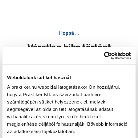
Hoppá ...
Váratlan hiba történt
Dolgozunk a hiba javításán. Egy kis türelmet kérünk.
Weboldalunk sütiket használ
A praktiker.hu weboldal látogatásakor Ön hozzájárul,
Oldal újratöltése
hogy a Praktiker Kft. és szerződött partnerei
számítógépén sütiket helyezzenek el, melyek
segítségével az oldalon tett látogatásának adatait
webanalitikai és személyre szóló hirdetések
megjelenítése céljából felhasználják. Bővebb információ
az adatkezelési tájékoztatóban.