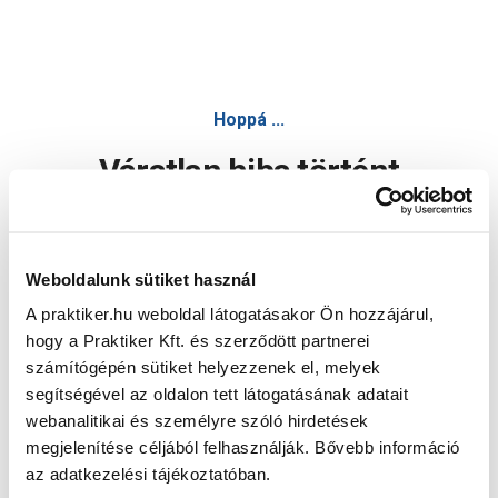
Hoppá ...
Váratlan hiba történt
Dolgozunk a hiba javításán. Egy kis türelmet kérünk.
Weboldalunk sütiket használ
A praktiker.hu weboldal látogatásakor Ön hozzájárul,
Oldal újratöltése
hogy a Praktiker Kft. és szerződött partnerei
számítógépén sütiket helyezzenek el, melyek
segítségével az oldalon tett látogatásának adatait
webanalitikai és személyre szóló hirdetések
megjelenítése céljából felhasználják. Bővebb információ
az adatkezelési tájékoztatóban.