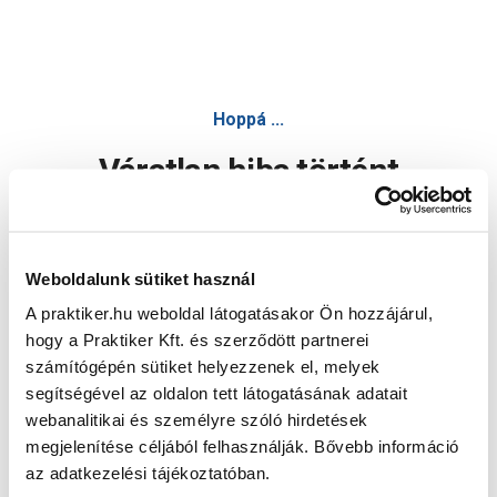
Hoppá ...
Váratlan hiba történt
Dolgozunk a hiba javításán. Egy kis türelmet kérünk.
Weboldalunk sütiket használ
A praktiker.hu weboldal látogatásakor Ön hozzájárul,
Oldal újratöltése
hogy a Praktiker Kft. és szerződött partnerei
számítógépén sütiket helyezzenek el, melyek
segítségével az oldalon tett látogatásának adatait
webanalitikai és személyre szóló hirdetések
megjelenítése céljából felhasználják. Bővebb információ
az adatkezelési tájékoztatóban.