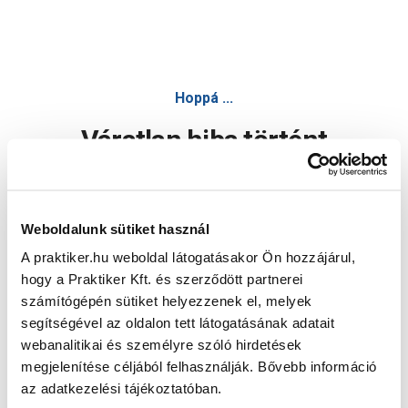
Hoppá ...
Váratlan hiba történt
Dolgozunk a hiba javításán. Egy kis türelmet kérünk.
Weboldalunk sütiket használ
A praktiker.hu weboldal látogatásakor Ön hozzájárul,
Oldal újratöltése
hogy a Praktiker Kft. és szerződött partnerei
számítógépén sütiket helyezzenek el, melyek
segítségével az oldalon tett látogatásának adatait
webanalitikai és személyre szóló hirdetések
megjelenítése céljából felhasználják. Bővebb információ
az adatkezelési tájékoztatóban.