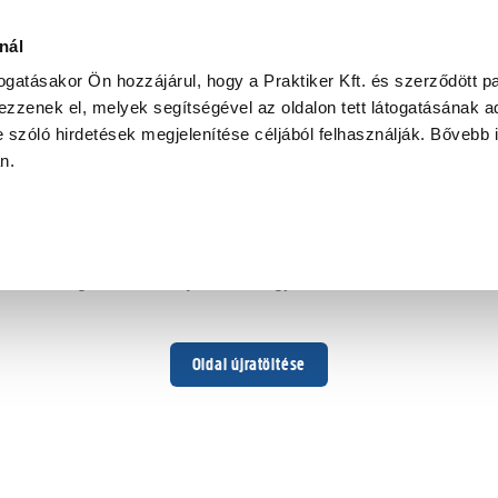
nál
togatásakor Ön hozzájárul, hogy a Praktiker Kft. és szerződött pa
zzenek el, melyek segítségével az oldalon tett látogatásának ad
 szóló hirdetések megjelenítése céljából felhasználják. Bővebb 
Hoppá ...
an.
Váratlan hiba történt
Dolgozunk a hiba javításán. Egy kis türelmet kérünk.
Oldal újratöltése