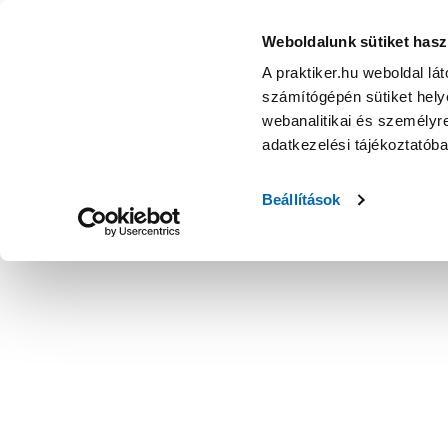
Weboldalunk sütiket hasz
A praktiker.hu weboldal lá
számítógépén sütiket helye
webanalitikai és személyre
adatkezelési tájékoztatób
Beállítások