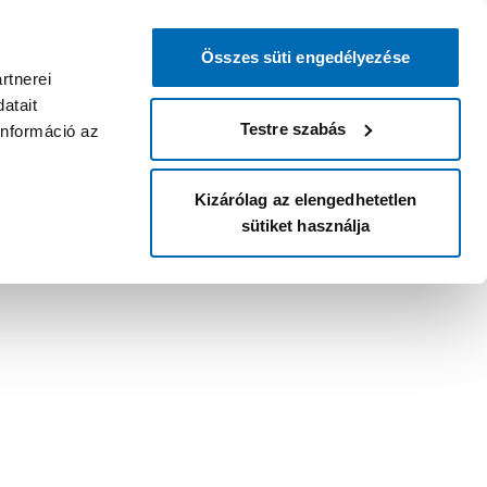
Összes süti engedélyezése
rtnerei
atait
Testre szabás
információ az
Kizárólag az elengedhetetlen
sütiket használja