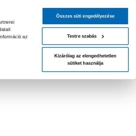
Összes süti engedélyezése
rtnerei
atait
Testre szabás
információ az
Kizárólag az elengedhetetlen
sütiket használja