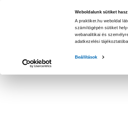
Weboldalunk sütiket hasz
A praktiker.hu weboldal lá
számítógépén sütiket helye
webanalitikai és személyre
adatkezelési tájékoztatób
Beállítások