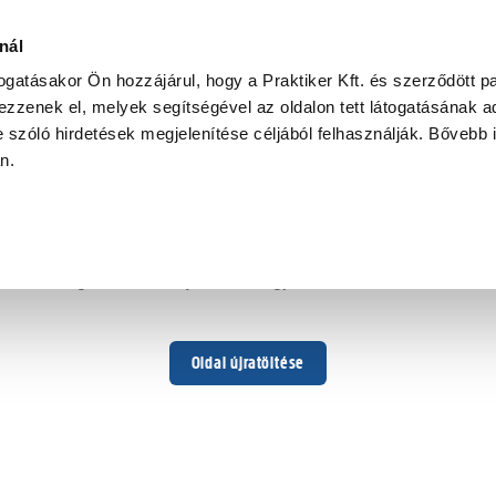
nál
togatásakor Ön hozzájárul, hogy a Praktiker Kft. és szerződött pa
zzenek el, melyek segítségével az oldalon tett látogatásának ad
 szóló hirdetések megjelenítése céljából felhasználják. Bővebb 
Hoppá ...
an.
Váratlan hiba történt
Dolgozunk a hiba javításán. Egy kis türelmet kérünk.
Oldal újratöltése