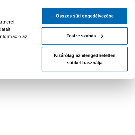
Összes süti engedélyezése
rtnerei
atait
Testre szabás
információ az
Kizárólag az elengedhetetlen
sütiket használja