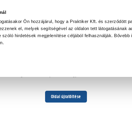
nál
togatásakor Ön hozzájárul, hogy a Praktiker Kft. és szerződött pa
zzenek el, melyek segítségével az oldalon tett látogatásának ad
 szóló hirdetések megjelenítése céljából felhasználják. Bővebb 
Hoppá ...
an.
Váratlan hiba történt
Dolgozunk a hiba javításán. Egy kis türelmet kérünk.
Oldal újratöltése