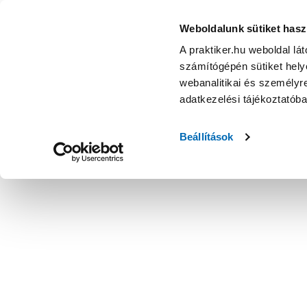
Weboldalunk sütiket hasz
A praktiker.hu weboldal lá
számítógépén sütiket helye
webanalitikai és személyre
adatkezelési tájékoztatób
Beállítások