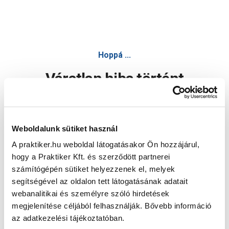
Hoppá ...
Váratlan hiba történt
Dolgozunk a hiba javításán. Egy kis türelmet kérünk.
Weboldalunk sütiket használ
A praktiker.hu weboldal látogatásakor Ön hozzájárul,
Oldal újratöltése
hogy a Praktiker Kft. és szerződött partnerei
számítógépén sütiket helyezzenek el, melyek
segítségével az oldalon tett látogatásának adatait
webanalitikai és személyre szóló hirdetések
megjelenítése céljából felhasználják. Bővebb információ
az adatkezelési tájékoztatóban.