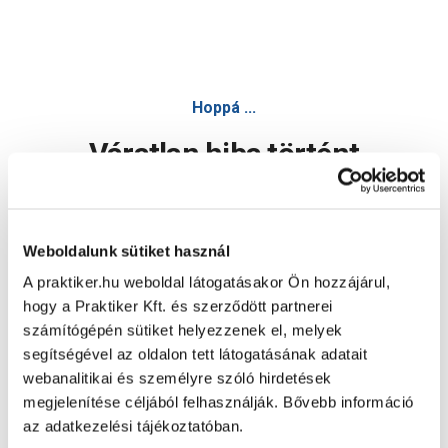
Hoppá ...
Váratlan hiba történt
Dolgozunk a hiba javításán. Egy kis türelmet kérünk.
Weboldalunk sütiket használ
A praktiker.hu weboldal látogatásakor Ön hozzájárul,
Oldal újratöltése
hogy a Praktiker Kft. és szerződött partnerei
számítógépén sütiket helyezzenek el, melyek
segítségével az oldalon tett látogatásának adatait
webanalitikai és személyre szóló hirdetések
megjelenítése céljából felhasználják. Bővebb információ
az adatkezelési tájékoztatóban.