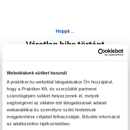
Hoppá ...
Váratlan hiba történt
Dolgozunk a hiba javításán. Egy kis türelmet kérünk.
Weboldalunk sütiket használ
A praktiker.hu weboldal látogatásakor Ön hozzájárul,
Oldal újratöltése
hogy a Praktiker Kft. és szerződött partnerei
számítógépén sütiket helyezzenek el, melyek
segítségével az oldalon tett látogatásának adatait
webanalitikai és személyre szóló hirdetések
megjelenítése céljából felhasználják. Bővebb információ
az adatkezelési tájékoztatóban.