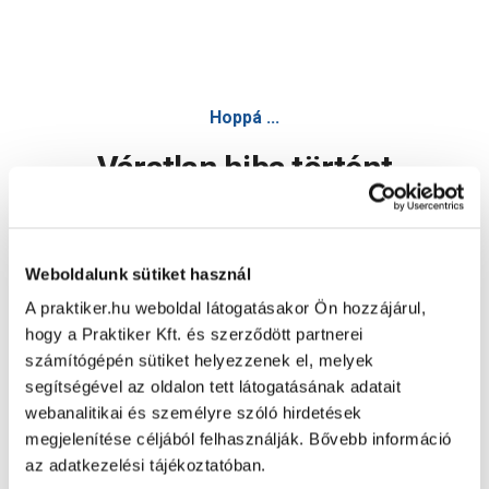
Volldünger műtrágya 2kg - Műtrágya - Növényápolás - Kert
Hoppá ...
Váratlan hiba történt
Dolgozunk a hiba javításán. Egy kis türelmet kérünk.
Weboldalunk sütiket használ
A praktiker.hu weboldal látogatásakor Ön hozzájárul,
Oldal újratöltése
hogy a Praktiker Kft. és szerződött partnerei
számítógépén sütiket helyezzenek el, melyek
segítségével az oldalon tett látogatásának adatait
webanalitikai és személyre szóló hirdetések
megjelenítése céljából felhasználják. Bővebb információ
az adatkezelési tájékoztatóban.