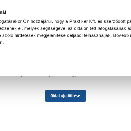
nál
togatásakor Ön hozzájárul, hogy a Praktiker Kft. és szerződött pa
zzenek el, melyek segítségével az oldalon tett látogatásának ad
 szóló hirdetések megjelenítése céljából felhasználják. Bővebb 
Hoppá ...
an.
Váratlan hiba történt
Dolgozunk a hiba javításán. Egy kis türelmet kérünk.
Oldal újratöltése