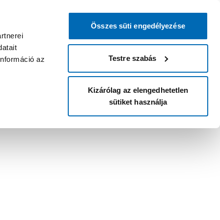
Összes süti engedélyezése
rtnerei
atait
Testre szabás
információ az
Kizárólag az elengedhetetlen
sütiket használja