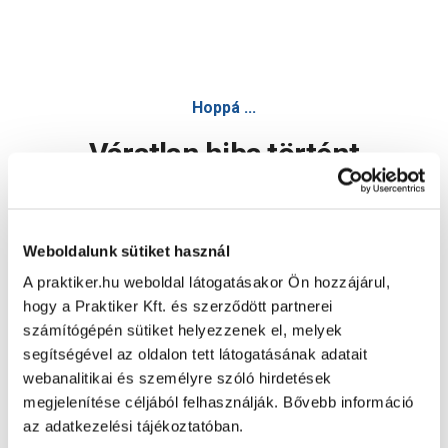
Hoppá ...
Váratlan hiba történt
Dolgozunk a hiba javításán. Egy kis türelmet kérünk.
Weboldalunk sütiket használ
A praktiker.hu weboldal látogatásakor Ön hozzájárul,
Oldal újratöltése
hogy a Praktiker Kft. és szerződött partnerei
számítógépén sütiket helyezzenek el, melyek
segítségével az oldalon tett látogatásának adatait
webanalitikai és személyre szóló hirdetések
megjelenítése céljából felhasználják. Bővebb információ
az adatkezelési tájékoztatóban.