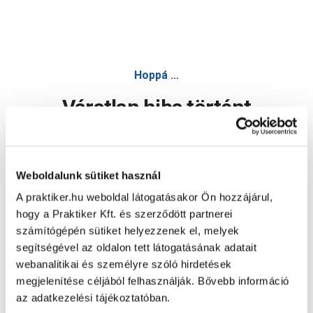
Hoppá ...
Váratlan hiba történt
Dolgozunk a hiba javításán. Egy kis türelmet kérünk.
Weboldalunk sütiket használ
A praktiker.hu weboldal látogatásakor Ön hozzájárul,
Oldal újratöltése
hogy a Praktiker Kft. és szerződött partnerei
számítógépén sütiket helyezzenek el, melyek
segítségével az oldalon tett látogatásának adatait
webanalitikai és személyre szóló hirdetések
megjelenítése céljából felhasználják. Bővebb információ
az adatkezelési tájékoztatóban.