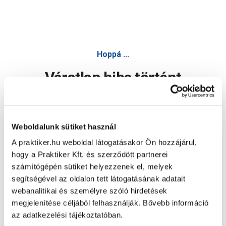
Hoppá ...
Váratlan hiba történt
Dolgozunk a hiba javításán. Egy kis türelmet kérünk.
Weboldalunk sütiket használ
A praktiker.hu weboldal látogatásakor Ön hozzájárul,
Oldal újratöltése
hogy a Praktiker Kft. és szerződött partnerei
számítógépén sütiket helyezzenek el, melyek
segítségével az oldalon tett látogatásának adatait
webanalitikai és személyre szóló hirdetések
megjelenítése céljából felhasználják. Bővebb információ
az adatkezelési tájékoztatóban.